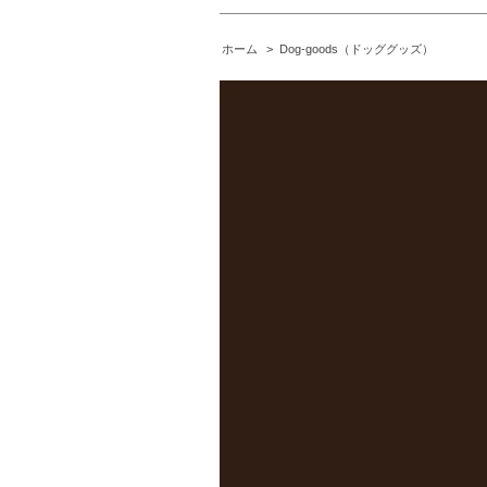
ホーム
>
Dog-goods（ドッググッズ）