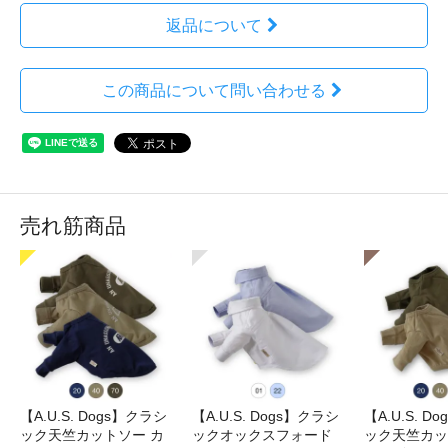
返品について
この商品について問い合わせる
売れ筋商品
【A.U.S. Dogs】クラシ
【A.U.S. Dogs】クラシ
【A.U.S. D
ック天竺カットソー カ
ックオックスフォード
ック天竺カッ