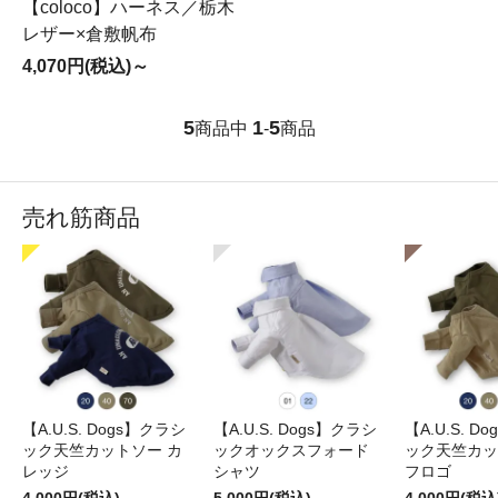
【coloco】ハーネス／栃木
レザー×倉敷帆布
4,070円(税込)～
5
1
5
商品中
-
商品
売れ筋商品
【A.U.S. Dogs】クラシ
【A.U.S. Dogs】クラシ
【A.U.S. D
ック天竺カットソー カ
ックオックスフォード
ック天竺カッ
レッジ
シャツ
フロゴ