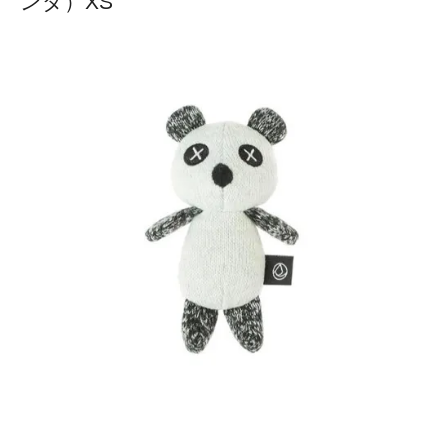
ンダ）XS