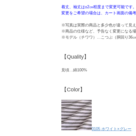
着丈、袖丈は±2㎝程度まで変更可能です
変更をご希望の場合は、カート画面の備
※写真は実際の商品と多少色が違って見
※商品の仕様など、予告なく変更になる
※モデル（チワワ）…こつぶ（胴回り36㎝、
【Quality】
見頃…綿100%
【Color】
0105 ホワイト×グレー