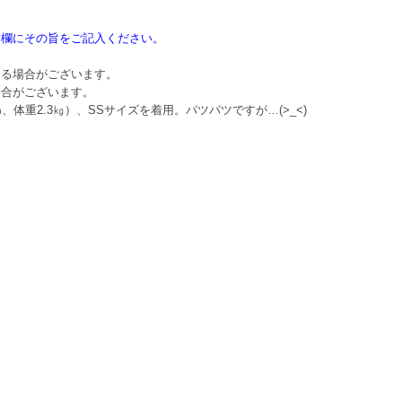
。
考欄にその旨をご記入ください。
える場合がございます。
場合がございます。
体重2.3㎏）、SSサイズを着用。パツパツですが…(>_<)