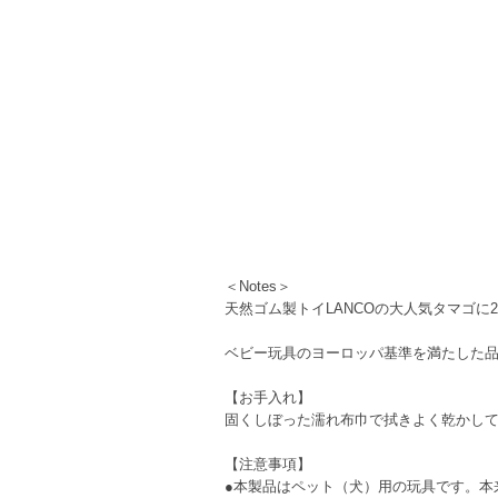
＜Notes＞
天然ゴム製トイLANCOの大人気タマゴに
ベビー玩具のヨーロッパ基準を満たした
【お手入れ】
固くしぼった濡れ布巾で拭きよく乾かし
【注意事項】
●本製品はペット（犬）用の玩具です。本