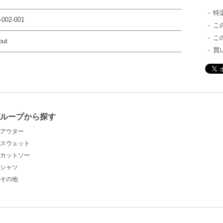
特
002-001
こ
こ
out
買
グループから探す
アウター
スウェット
カットソー
シャツ
その他