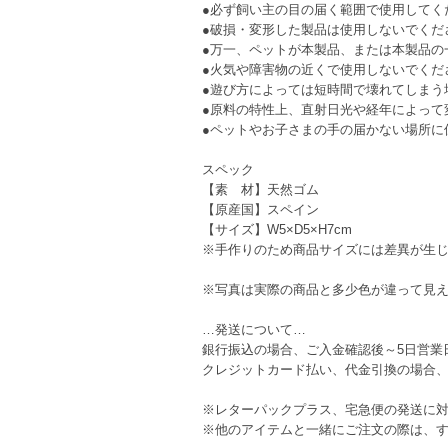
●必ず飼い主の目の届く範囲で使用してく
●破損・変形した製品は使用しないでくだ
●万一、ペットが本製品、または本製品の
●火気や障害物の近くで使用しないでくだ
●遊び方によっては短時間で壊れてしまう
●原料の特性上、直射日光や経年によって
●ペットやお子さまの手の届かない場所に
スペック
【素 材】天然ゴム
【原産国】スペイン
【サイズ】W5×D5×H7cm
※手作りのため商品サイズには差異が生
※写真は実際の商品と多少色が違って見
…発送について…
銀行振込の場合、ご入金確認後～5日営業
クレジットカード払い、代金引換の場合、
※レターパックプラス、宅急便の発送に
※他のアイテムと一緒にご注文の際は、