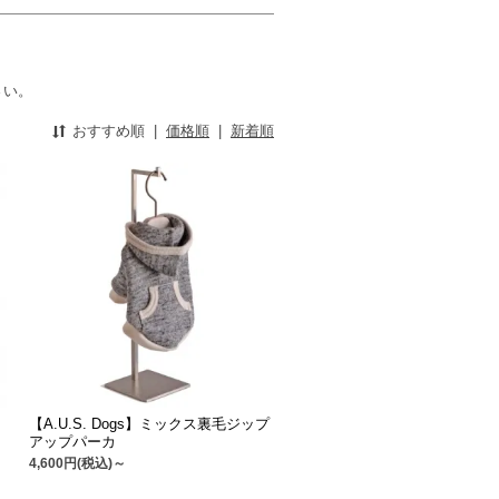
さい。
おすすめ順
|
価格順
|
新着順
リ
【A.U.S. Dogs】ミックス裏毛ジップ
アップパーカ
4,600円(税込)～