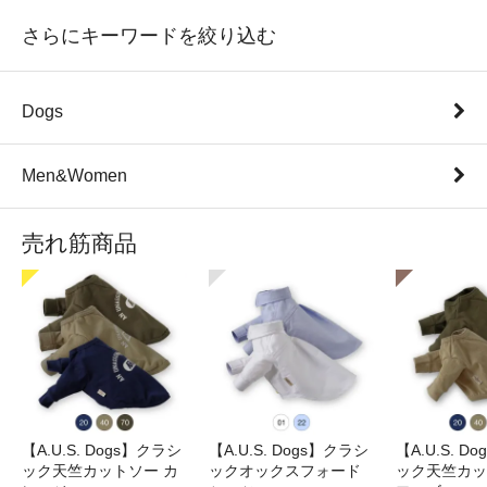
さらにキーワードを絞り込む
Dogs
Men&Women
売れ筋商品
【A.U.S. Dogs】クラシ
【A.U.S. Dogs】クラシ
【A.U.S. D
ック天竺カットソー カ
ックオックスフォード
ック天竺カッ