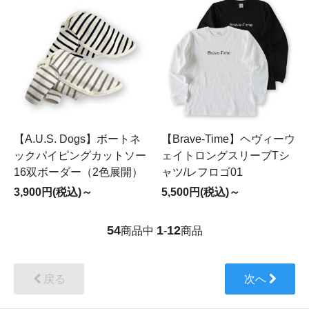
【A.U.S. Dogs】ボートネ
【Brave-Time】ヘヴィーウ
ックパイピングカットソー
ェイトロングスリーブTシ
16双ボーダー（2色展開）
ャツ/レフロゴ01
3,900円(税込)～
5,500円(税込)～
54
1
12
商品中
-
商品
戻る
次へ