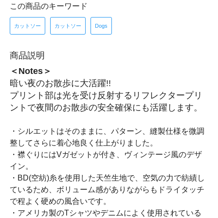
この商品のキーワード
カットソー
カットソー
Dogs
商品説明
＜Notes＞
暗い夜のお散歩に大活躍!!
プリント部は光を受け反射するリフレクタープリ
ントで夜間のお散歩の安全確保にも活躍します。
・シルエットはそのままに、パターン、縫製仕様を微調
整してさらに着心地良く仕上がりました。
・襟ぐりにはVガゼットが付き、ヴィンテージ風のデザ
イン。
・BD(空紡)糸を使用した天竺生地で、空気の力で紡績し
ているため、ボリューム感がありながらもドライタッチ
で程よく硬めの風合いです。
・アメリカ製のTシャツやデニムによく使用されている