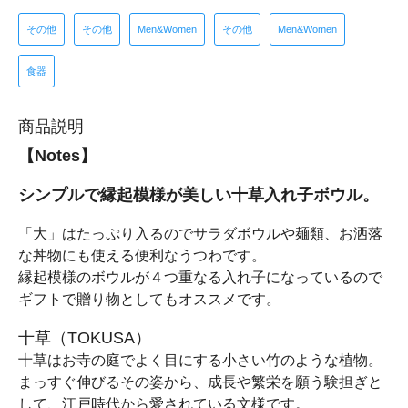
その他
その他
Men&Women
その他
Men&Women
食器
商品説明
【Notes】
シンプルで縁起模様が美しい十草入れ子ボウル。
「大」はたっぷり入るのでサラダボウルや麺類、お洒落
な丼物にも使える便利なうつわです。
縁起模様のボウルが４つ重なる入れ子になっているので
ギフトで贈り物としてもオススメです。
十草（TOKUSA）
十草はお寺の庭でよく目にする小さい竹のような植物。
まっすぐ伸びるその姿から、成長や繁栄を願う験担ぎと
して、江戸時代から愛されている文様です。