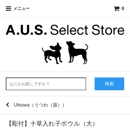
0
メニュー
検索
Utsuwa（うつわ（器））
【彫付】十草入れ子ボウル（大）