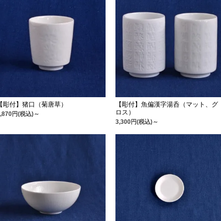
【彫付】猪口（菊唐草）
【彫付】魚偏漢字湯呑（マット、グ
ロス）
1,870円(税込)～
3,300円(税込)～