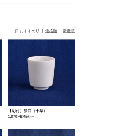
おすすめ順
|
価格順
|
新着順
【彫付】猪口（十草）
1,870円(税込)～