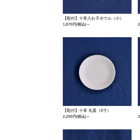
【彫付】十草入れ子ボウル（小）
1,870円(税込)～
【彫付】十草 丸皿（6寸）
2,200円(税込)～