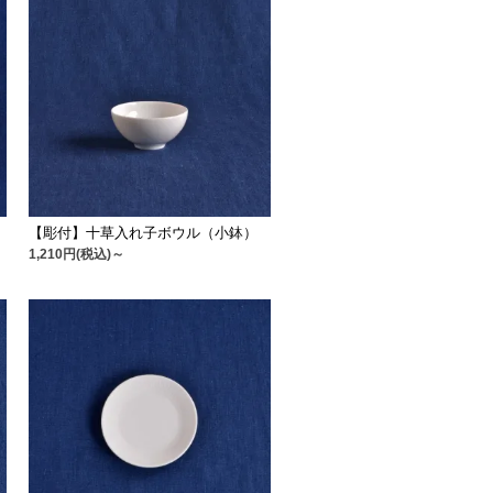
【彫付】十草入れ子ボウル（小鉢）
1,210円(税込)～