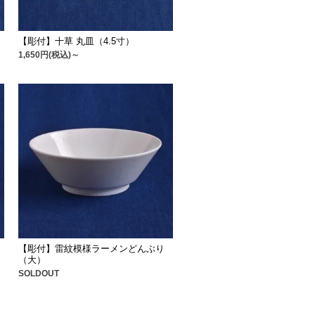
【彫付】十草 丸皿（4.5寸）
1,650円(税込)～
【彫付】雷紋模様ラーメンどんぶり
（大）
SOLDOUT