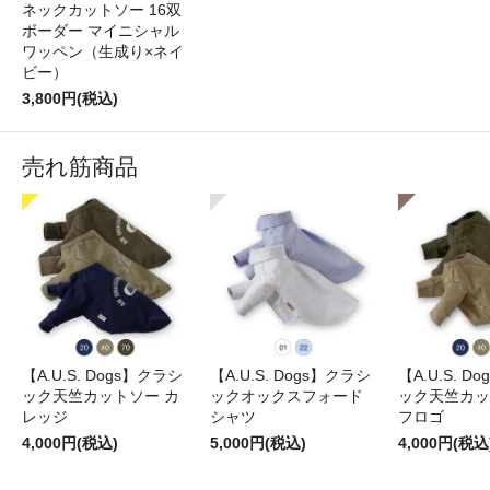
ネックカットソー 16双
ボーダー マイニシャル
ワッペン（生成り×ネイ
ビー）
3,800円(税込)
売れ筋商品
【A.U.S. Dogs】クラシ
【A.U.S. Dogs】クラシ
【A.U.S. D
ック天竺カットソー カ
ックオックスフォード
ック天竺カッ
レッジ
シャツ
フロゴ
4,000円(税込)
5,000円(税込)
4,000円(税込