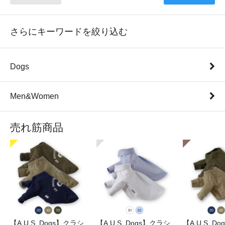
さらにキーワードを絞り込む
Dogs
Men&Women
売れ筋商品
【A.U.S. Dogs】クラシ
【A.U.S. Dogs】クラシ
【A.U.S. D