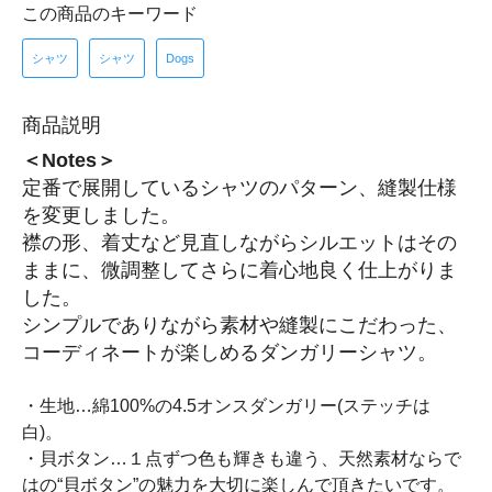
この商品のキーワード
シャツ
シャツ
Dogs
商品説明
＜Notes＞
定番で展開しているシャツのパターン、縫製仕様
を変更しました。
襟の形、着丈など見直しながらシルエットはその
ままに、微調整してさらに着心地良く仕上がりま
した。
シンプルでありながら素材や縫製にこだわった、
コーディネートが楽しめるダンガリーシャツ。
・生地…綿100%の4.5オンスダンガリー(ステッチは
白)。
・貝ボタン…１点ずつ色も輝きも違う、天然素材ならで
はの“貝ボタン”の魅力を大切に楽しんで頂きたいです。