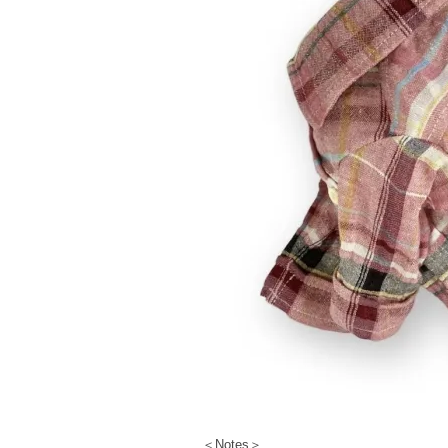
＜Notes＞