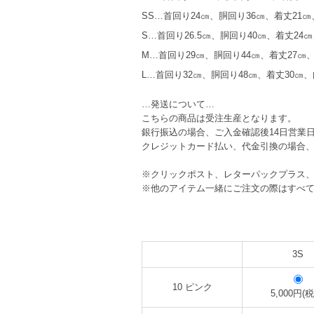
SS…首回り24㎝、胴回り36㎝、着丈21
S…首回り26.5㎝、胴回り40㎝、着丈24㎝
M…首回り29㎝、胴回り44㎝、着丈27㎝
L…首回り32㎝、胴回り48㎝、着丈30㎝、
…発送について…
こちらの商品は受注生産となります。
銀行振込の場合、ご入金確認後14日営業
クレジットカード払い、代金引換の場合、
※クリックポスト、レターパックプラス
※他のアイテム一緒にご注文の際はすべ
3S
10 ピンク
5,000円(