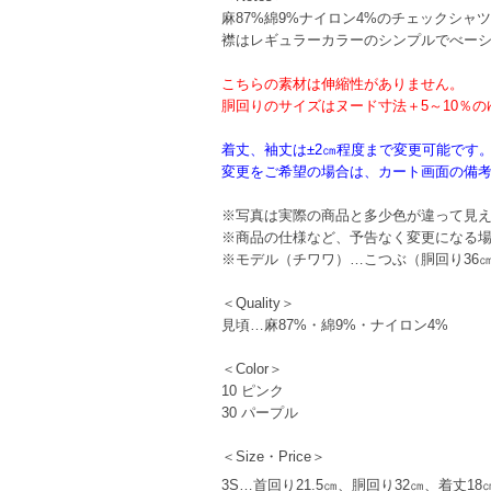
麻87%綿9%ナイロン4%のチェックシャ
襟はレギュラーカラーのシンプルでべー
こちらの素材は伸縮性がありません。
胴回りのサイズはヌード寸法＋5～10％
着丈、袖丈は±2㎝程度まで変更可能です
変更をご希望の場合は、カート画面の備
※写真は実際の商品と多少色が違って見
※商品の仕様など、予告なく変更になる
※モデル（チワワ）…こつぶ（胴回り36㎝
＜Quality＞
見頃…麻87%・綿9%・ナイロン4%
＜Color＞
10 ピンク
30 パープル
＜Size・Price＞
3S…首回り21.5㎝、胴回り32㎝、着丈18