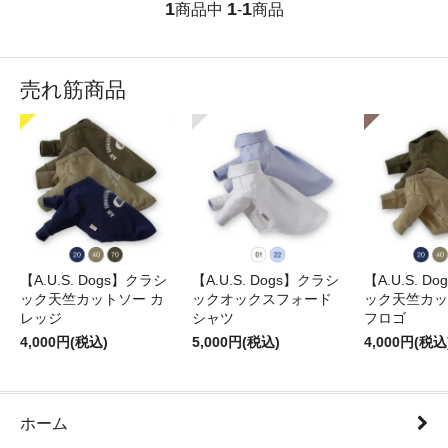
1
1
1
商品中
-
商品
売れ筋商品
【A.U.S. Dogs】クラシ
【A.U.S. Dogs】クラシ
【A.U.S. D
ック天竺カットソー カ
ックオックスフォード
ック天竺カッ
レッジ
シャツ
フロゴ
4,000円(税込)
5,000円(税込)
4,000円(税込
ホーム